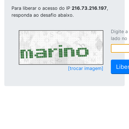
Para liberar o acesso
do IP
216.73.216.197
,
responda ao desafio abaixo.
Digite 
lado no
[trocar imagem]