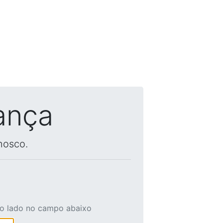
ança
nosco.
ao lado no campo abaixo