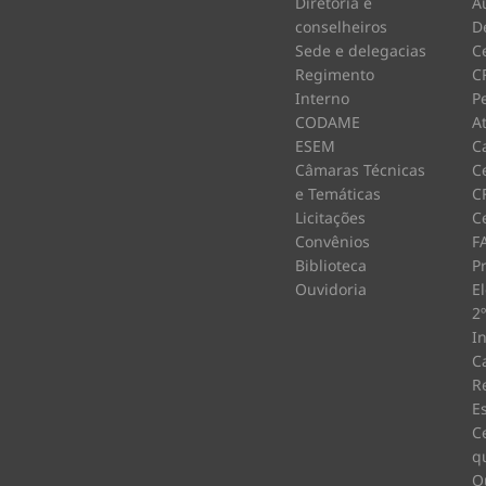
Diretoria e
A
conselheiros
D
Sede e delegacias
C
Regimento
C
Interno
P
CODAME
A
ESEM
C
Câmaras Técnicas
Ce
e Temáticas
C
Licitações
Ce
Convênios
F
Biblioteca
P
Ouvidoria
E
2
I
C
R
E
C
q
O