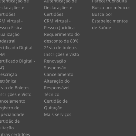
utenticação de
Autenticação de
Parecer/Consulta
eclarações e
Declarações e
Busca por médicos
ertidões
Certidões
Busca por
RM Virtual -
CRM Virtual -
Estabelecimentos
essoa Física
Pessoa Jurídica
de Saúde
tualização
Requerimento do
adastral
desconto de 80%
rtificado Digital
2ª via de boletos
FM
Inscrições e visto
rtificado Digital -
Renovação
AQ
Suspensão
rescrição
Cancelamento
letrônica
Alteração do
º via de Boletos
Responsável
nscrições e Visto
Técnico
ancelamento
Certidão de
egistro de
Quitação
specialidade
Mais serviços
ertidão de
uitação
utras certidões