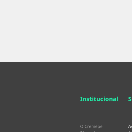
Institucional
S
O Cremepe
A