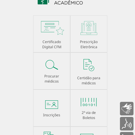
Certificado
Prescrição
Digital CFM
Eletrônica
Procurar
Certidão para
médicos
médicos
Libras
2ª via de
Inscrições
Boletos
Voz