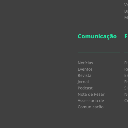
V
B
M
Comunicação
F
Notícias
F
Eventos
R
Revista
E
Jornal
F
Podcast
S
Nota de Pesar
N
Assessoria de
C
Comunicação