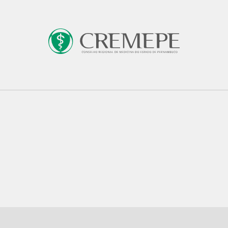
os
Prerrogativas e Ato Médico
Normatizaçã