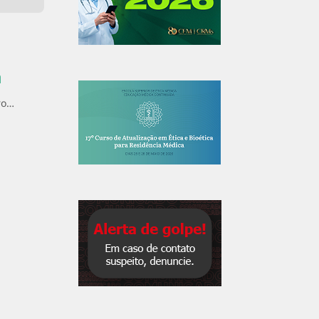
a
ro…