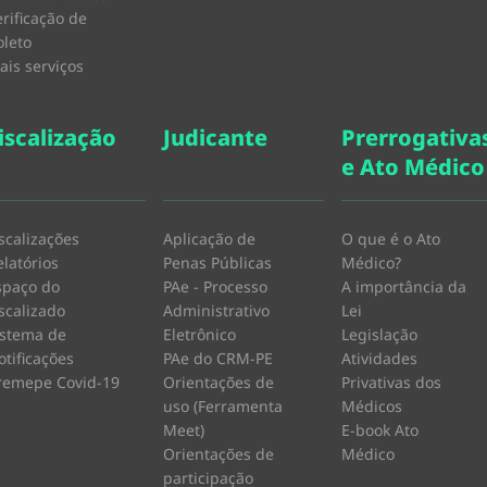
erificação de
oleto
ais serviços
iscalização
Judicante
Prerrogativa
e Ato Médico
iscalizações
Aplicação de
O que é o Ato
elatórios
Penas Públicas
Médico?
spaço do
PAe - Processo
A importância da
iscalizado
Administrativo
Lei
istema de
Eletrônico
Legislação
otificações
PAe do CRM-PE
Atividades
remepe Covid-19
Orientações de
Privativas dos
uso (Ferramenta
Médicos
Meet)
E-book Ato
Orientações de
Médico
participação