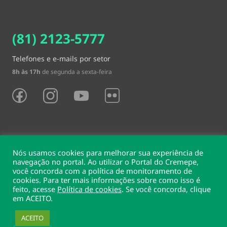
(81) 2123-5777
Telefones e e-mails por setor
8h às 17h
de segunda a sexta-feira
Nós usamos cookies para melhorar sua experiência de
navegação no portal. Ao utilizar o Portal do Cremepe,
você concorda com a política de monitoramento de
Sede e delegacias
cookies. Para ter mais informações sobre como isso é
feito, acesse
Política de cookies
. Se você concorda, clique
Conselho Regional de Medicina do Estado de Pernambuco
em ACEITO.
Rua Conselheiro Portela, 203 - Espinheiro, Recife, PE, 52020-185
CNPJ 09.790.999/0001-94
ACEITO