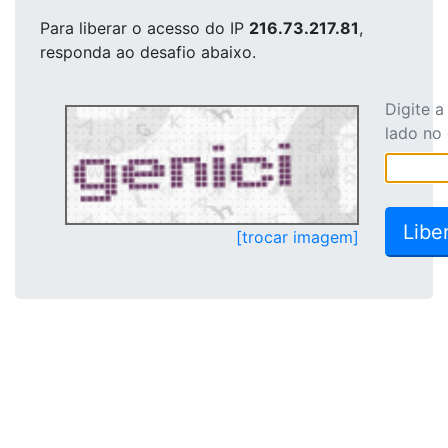
Para liberar o acesso
do IP
216.73.217.81
,
responda ao desafio abaixo.
Digite 
lado no
[trocar imagem]