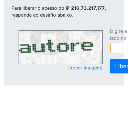
Para liberar o acesso
do IP
216.73.217.177
,
responda ao desafio abaixo.
Digite 
lado no
[trocar imagem]