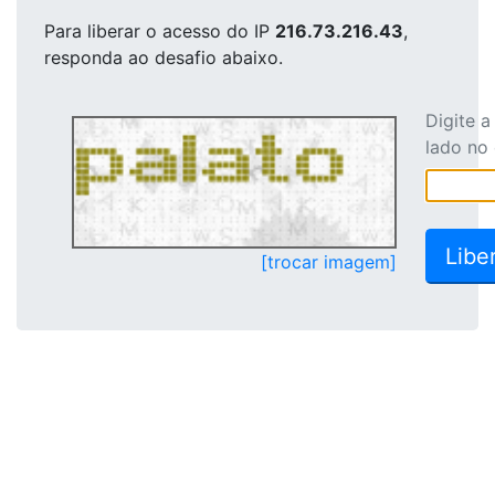
Para liberar o acesso
do IP
216.73.216.43
,
responda ao desafio abaixo.
Digite 
lado no
[trocar imagem]