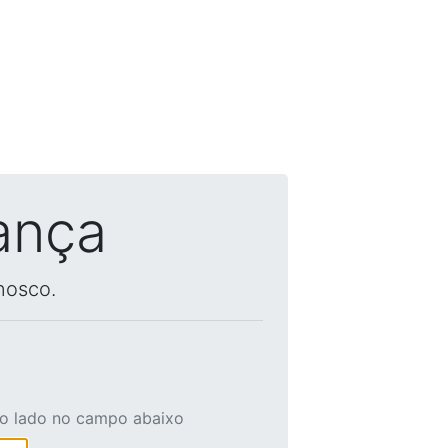
ança
nosco.
ao lado no campo abaixo