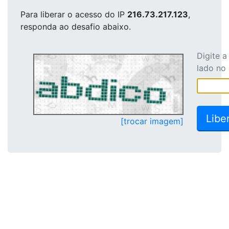
Para liberar o acesso
do IP
216.73.217.123
,
responda ao desafio abaixo.
Digite 
lado no
[trocar imagem]